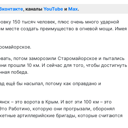
Вконтакте
, каналы
YouTube
и
Max
.
вку 150 тысяч человек, плюс очень много ударной
ном месте создать преимущество в огневой мощи. Имея
аромайорское.
ковать, потом заморозили Старомайорское и пытались
они прошли 10 км. И сейчас для того, чтобы достигнуть
нная победа.
пад ещё бы насыпал, потому как оправдано и
нск – это ворота в Крым. И вот эти 100 км – это
 Это Работино, которую они прогрызали, оборонял
акетные артиллерийские бригады, которые считаются