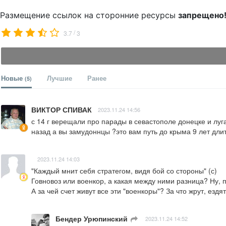
Размещение ссылок на сторонние ресурсы
запрещено
/
3.7
3
Новые
Лучшие
Ранее
(5)
ВИКТОР СПИВАК
2023.11.24 14:56
с 14 г верещали про парады в севастополе донецке и луга
назад а вы замудоннцы ?это вам путь до крыма 9 лет длитс
2023.11.24 14:03
"Каждый мнит себя стратегом, видя бой со стороны" (с)

Говновоз или военкор, а какая между ними разница? Ну, п
А за чей счет живут все эти "военкоры"? За что жрут, ездя
Бендер Урюпинский
ㅤ
2023.11.24 14:52