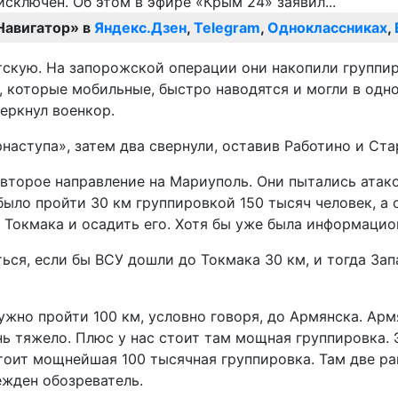
Навигатор» в
Яндекс.Дзен
,
Telegram
,
Одноклассниках
,
кую. На запорожской операции они накопили группиро
У, которые мобильные, быстро наводятся и могли в од
черкнул военкор.
наступа», затем два свернули, оставив Работино и Ст
и второе направление на Мариуполь. Они пытались ата
 было пройти 30 км группировкой 150 тысяч человек, а 
о Токмака и осадить его. Хотя бы уже была информацио
ться, если бы ВСУ дошли до Токмака 30 км, и тогда За
ужно пройти 100 км, условно говоря, до Армянска. Армя
нь тяжело. Плюс у нас стоит там мощная группировка.
стоит мощнейшая 100 тысячная группировка. Там две р
ежден обозреватель.