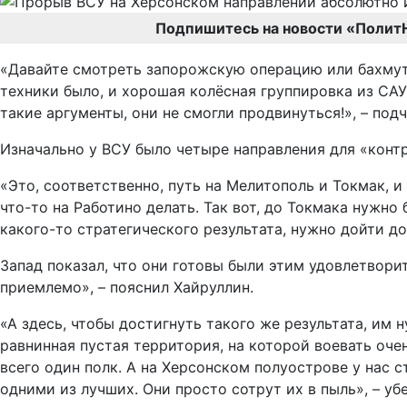
Подпишитесь на новости «Полит
«Давайте смотреть запорожскую операцию или бахмутс
техники было, и хорошая колёсная группировка из СА
такие аргументы, они не смогли продвинуться!», – под
Изначально у ВСУ было четыре направления для «контр
«Это, соответственно, путь на Мелитополь и Токмак, 
что-то на Работино делать. Так вот, до Токмака нужно
какого-то стратегического результата, нужно дойти д
Запад показал, что они готовы были этим удовлетвори
приемлемо», – пояснил Хайруллин.
«А здесь, чтобы достигнуть такого же результата, им н
равнинная пустая территория, на которой воевать оче
всего один полк. А на Херсонском полуострове у нас 
одними из лучших. Они просто сотрут их в пыль», – уб