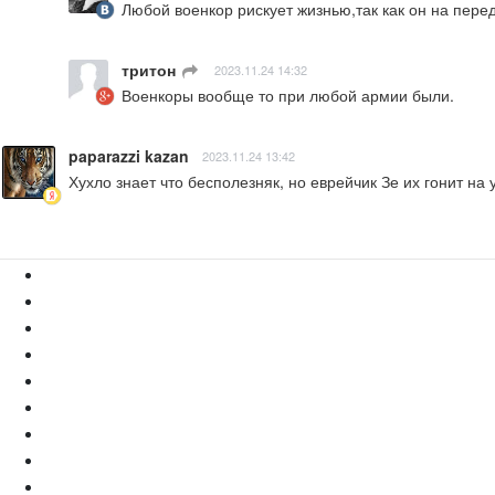
Любой военкор рискует жизнью,так как он на пере
тритон
ㅤ
2023.11.24 14:32
Военкоры вообще то при любой армии были.
paparazzi kazan
2023.11.24 13:42
Хухло знает что бесполезняк, но еврейчик Зе их гонит на