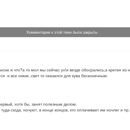
!
Комментарии к этой теме были закрыты
нске и что?а то мол мы сейчас ух!и везде обосрались,а кретин из н
я  и все никак ,свет то оказался для кува бесконечным.
ервый, хотя бы, занят полезным делом.

т туда-сюда, ночуют, в конце концов, кто оплачивает им ночлег и пр