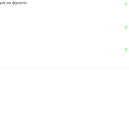
цов на фронте.
5
4
3