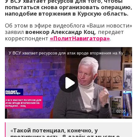
У ВСУ хватает ресурсов для того, чтобы
попытаться снова организовать операцию,
наподобие вторжения в Курскую область.
Об этом в эфире видеоблога «Ваши новости»
заявил
военкор Александр Коц
, передает
корреспондент
«ПолитНавигатора»
.
«
Такой потенциал, конечно, у
противника есть. Я далёк от мысли о