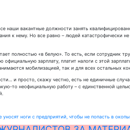
все наши вакантные должности занять квалифицирован
ия к нему. Но все равно – людей катастрофически не х
отает полностью «в белую». То есть, если сотрудник т
 официальную зарплату, платит налоги с этой зарплаты
анимаются мобилизацией, так и для всех остальных к
сти… и просто, скажу честно, есть не единичные случаи
акую-то неофициальную работу – с единственной целью
й.
 уносят ноги с предприятий, чтобы не попасть в окоп
ЖУРНАЛИСТОВ ЗА МАТЕРИ