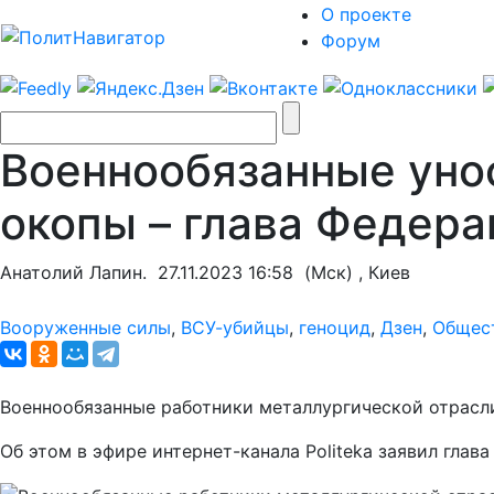
О проекте
Форум
Военнообязанные унос
окопы – глава Федер
Анатолий Лапин.
27.11.2023 16:58
(Мск) , Киев
Вооруженные силы
,
ВСУ-убийцы
,
геноцид
,
Дзен
,
Общес
Военнообязанные работники металлургической отрасли
Об этом в эфире интернет-канала Politeka заявил гла