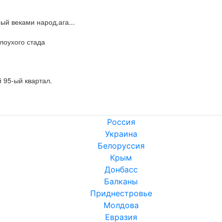
й веками народ,ага...

лоухого стада
й 95-ый квартал.
Россия
Украина
Белоруссия
Крым
Донбасс
Балканы
Приднестровье
Молдова
Евразия