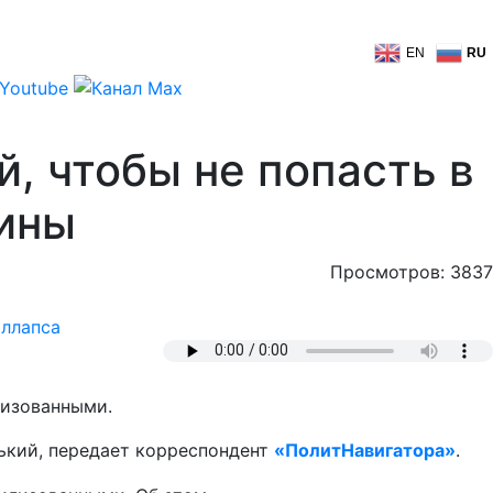
EN
RU
, чтобы не попасть в
аины
Просмотров: 3837
ллапса
лизованными.
нький, передает корреспондент
«ПолитНавигатора»
.