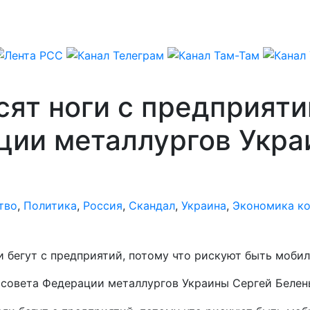
ят ноги с предприятий
ации металлургов Укр
тво
,
Политика
,
Россия
,
Скандал
,
Украина
,
Экономика ко
 бегут с предприятий, потому что рискуют быть моби
ва совета Федерации металлургов Украины Сергей Беле