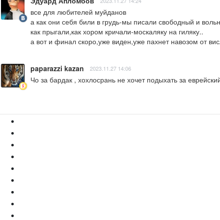
Эдуард Апломбов
2023.11.27 14:24
все для любителей муйданов

а как они себя били в грудь-мы писали свободный и вольны
как прыгали,как хором кричали-москаляку на гиляку..

а вот и финал скоро,уже виден,уже пахнет навозом от вис
paparazzi kazan
2023.11.27 14:06
Чо за бардак , хохлосрань не хочет подыхать за еврейски