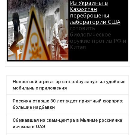
Из Украины в
Казахстан
переброшены
лаборатории США
готовить
биологическое
оружие против РФ и
Китая