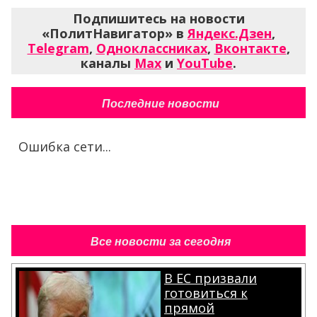
Подпишитесь на новости
«ПолитНавигатор» в
Яндекс.Дзен
,
Telegram
,
Одноклассниках
,
Вконтакте
,
каналы
Max
и
YouTube
.
Последние новости
Ошибка сети...
Все новости за сегодня
В ЕС призвали
готовиться к
прямой