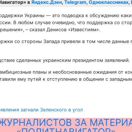
Навигатор» в
Яндекс.Дзен
,
Telegram
,
Одноклассниках
,
оддержки Украины — это подводка к обсуждению каких
ии. В любом случае очевидно, что поддержка со стор
решения», – сказал Денисов «Известиям».
ржки со стороны Запада привели в том числе данные 
дствие сделанных украинским президентом заявлений.
рхамбициозные планы и необоснованные ожидания от к
авили ему путей к отступлению в общении с западными
явления загнали Зеленского в угол
ЖУРНАЛИСТОВ ЗА МАТЕРИ
«ПОЛИТНАВИГАТОР»