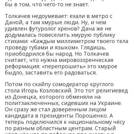
бы в том, что чего-то не знает.
Толкачев недоумевает: ехали в метро с
Даной, а там хмурые люди. Ну, и чем
удивлен футуролог хренов? Дана же не
додумалась повеселить хмурую публику
стихами: «Каждым миллиметром твоего тела
проведу губами и языком». Глядишь,
приободрился бы народ. Но Толкачев
считает, что нужна мировоззренческая
реформация: «перепрошить» это хмурое
быдло, заставить его радоваться.
Потом по скайпу сомодератор круглого
стола Игорь Козловский. Это тот религиевед
из Донецка, которого обменяли на
политзаключенных, сидевших на Украине.
Он сразу же стал доверенным лицом
кандидата в президенты Порошенко. А
теперь подключился к национальному чёсу
по разным областным центрам. Старый