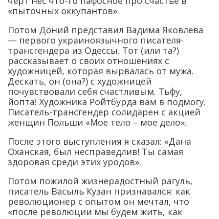
чёрт нёс что-то пафосное про счастье в
«пыточных оккупантов».
Потом Доний представил Вадима Яковлева
— первого украиноязычного писателя-
трансгендера из Одессы. Тот (или та?)
рассказывает о своих отношениях с
художницей, которая вырвалась от мужа.
Дескать, он (она?) с художницей
почувствовали себя счастливым. Тьфу,
йопта! Художника Ройтбурда вам в подмогу.
Писатель-трансгендер солидарен с акцией
женщин Польши «Мое тело – мое дело».
После этого выступления я сказал: «Дана
Оханская, был несправедлив! Ты самая
здоровая среди этих уродов».
Потом пожилой жизнерадостный рагуль,
писатель Васыль Кузан признавался: как
революционер с опытом он мечтал, что
«после революции мы будем жить, как