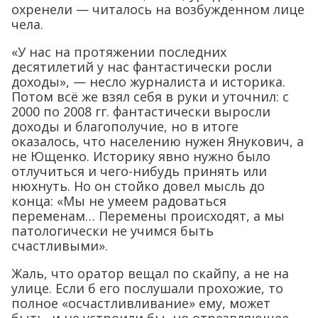
охренели — читалось на возбужденном лице
чела.
«У нас на протяжении последних
десятилетий у нас фантастически росли
доходы», — несло журналиста и историка.
Потом всё же взял себя в руки и уточнил: с
2000 по 2008 гг. фантастически выросли
доходы и благополучие, но в итоге
оказалось, что населению нужен Янукович, а
не Ющенко. Историку явно нужно было
отлучиться и чего-нибудь принять или
нюхнуть. Но он стойко довел мысль до
конца: «Мы не умеем радоваться
переменам… Перемены происходят, а мы
патологически не учимся быть
счастливыми».
Жаль, что оратор вещал по скайпу, а не на
улице. Если б его послушали прохожие, то
полное «осчастливливание» ему, может
быть, и не устроили бы, но отрезвляющее