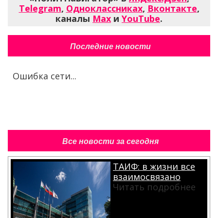
Telegram
,
Одноклассниках
,
Вконтакте
,
каналы
Max
и
YouTube
.
Последние новости
Ошибка сети...
Все новости за сегодня
ТАИФ: в жизни все
взаимосвязано
Читать подробнее