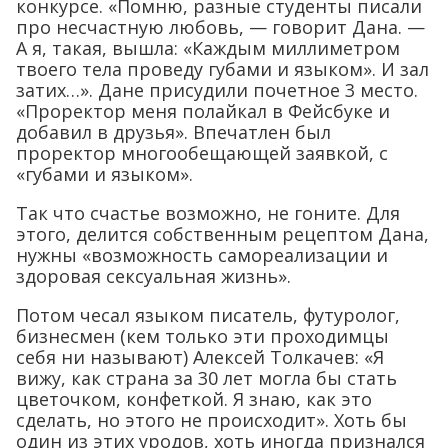
конкурсе. «Помню, разные студенты писали
про несчастную любовь, — говорит Дана. —
А я, такая, вышла: «Каждым миллиметром
твоего тела проведу губами и языком». И зал
затих…». Дане присудили почетное 3 место.
«Проректор меня полайкал в Фейсбуке и
добавил в друзья». Впечатлен был
проректор многообещающей заявкой, с
«губами и языком».
Так что счастье возможно, не гоните. Для
этого, делится собственным рецептом Дана,
нужны «возможность самореализации и
здоровая сексуальная жизнь».
Потом чесал языком писатель, футуролог,
бизнесмен (кем только эти проходимцы
себя ни называют) Алексей Толкачев: «Я
вижу, как страна за 30 лет могла бы стать
цветочком, конфеткой. Я знаю, как это
сделать, но этого не происходит». Хоть бы
один из этих уродов, хоть иногда признался