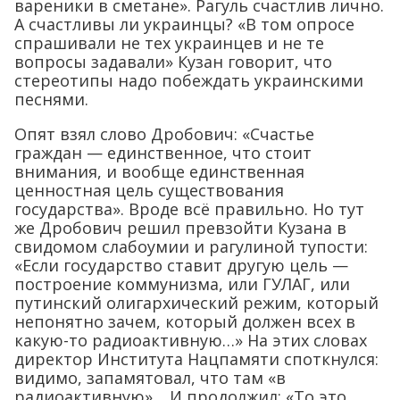
вареники в сметане». Рагуль счастлив лично.
А счастливы ли украинцы? «В том опросе
спрашивали не тех украинцев и не те
вопросы задавали» Кузан говорит, что
стереотипы надо побеждать украинскими
песнями.
Опят взял слово Дробович: «Счастье
граждан — единственное, что стоит
внимания, и вообще единственная
ценностная цель существования
государства». Вроде всё правильно. Но тут
же Дробович решил превзойти Кузана в
свидомом слабоумии и рагулиной тупости:
«Если государство ставит другую цель —
построение коммунизма, или ГУЛАГ, или
путинский олигархический режим, который
непонятно зачем, который должен всех в
какую-то радиоактивную…» На этих словах
директор Института Нацпамяти споткнулся:
видимо, запамятовал, что там «в
радиоактивную»… И продолжил: «То это