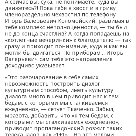
А сейчас вы, сука, не понимаете, куда вы
движетесь?! Пока тебя в хвост и в гриву
членораздельно чехвостил по телефону
Игорь Валерьевич Коломойский, развивая в
тебе комплекс неполноценности, — ты был
не до конца счастлив? А когда попадаешь на
«котлетные вечеринки» к благодетелю — так
сразу и приходит понимание, куда и как вы
могли бы двигаться. По приборам… Игорь
Валерьевич сам тебе это направление
доходчиво указывает.
«Это разочарование в себе самих,
невозможность построить диалог
культурным способом, иметь культуру
диалога много в чем приводит нас к тем
бедам, с которыми мы сталкиваемся
ежедневно», — сетует Ткаченко. Забыл,
мразота, добавить, что «к тем бедам, с
которыми мы сталкиваемся ежедневно»,
приводит пропагандонский розжиг таких
телеканалов, как «1+1»… Но это мелочи.