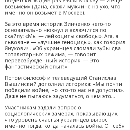
по-детски: «Один раз взяли Москву — и еще
возьмем» (Дана, скажи мужчине на ухо, что
именно он возьмет в Москве).
За это время историк Зинченко чего-то
основательно нюхнул и включился по
скайпу: «Мы — лейкоциты свободы». Ага, а
львовяне — «лучшие геноциды», как говорил
Янукович. «Об украинцев сломали зубы два
тоталитарных режима, — говорит
перевозбужденный историк. — Это
фантастический опыт!»
Потом философ и телеведущий Станислав
Вышинский дополнил историка: «Мы почти
победили войне, но кто-то нас не допустил».
Даже не пытаюсь задуматься, о чем это…
Участникам задали вопрос о
социологических замерах, показывающих,
что уровень счастья украинцев вырос
именно тогда, когда началась война. От себя