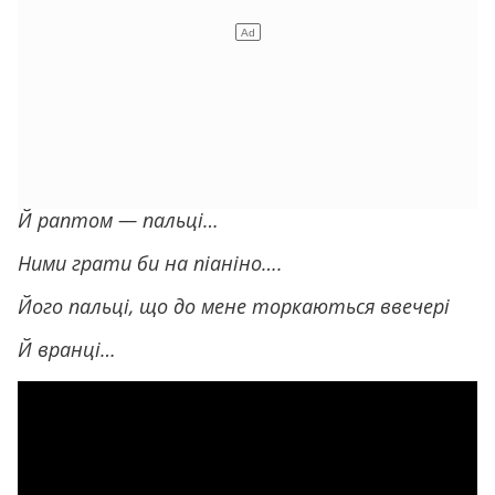
Й раптом — пальці…
Ними грати би на піаніно….
Його пальці, що до мене торкаються ввечері
Й вранці…