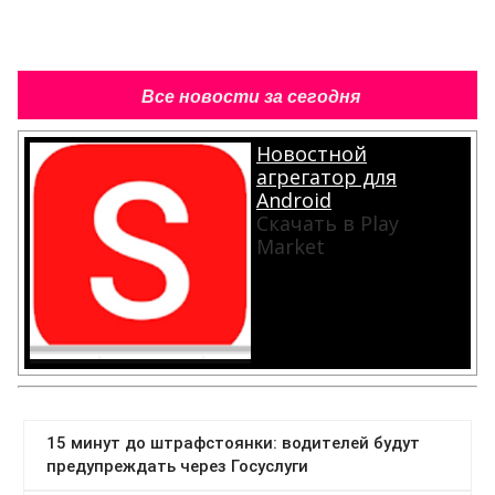
Все новости за сегодня
Новостной
агрегатор для
Android
Скачать в Play
Market