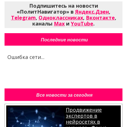
Подпишитесь на новости
«ПолитНавигатор» в
Яндекс.Дзен
,
Telegram
,
Одноклассниках
,
Вконтакте
,
каналы
Max
и
YouTube
.
Последние новости
Ошибка сети...
Все новости за сегодня
Продвижение
экспертов в
нейросетях в