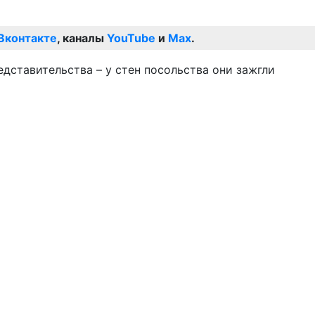
Вконтакте
, каналы
YouTube
и
Max
.
едставительства – у стен посольства они зажгли