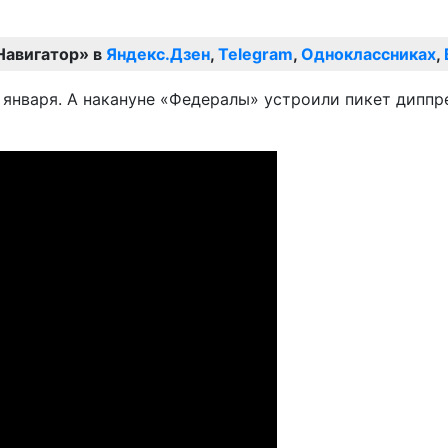
Навигатор» в
Яндекс.Дзен
,
Telegram
,
Одноклассниках
,
9 января. А накануне «Федералы» устроили пикет диппр