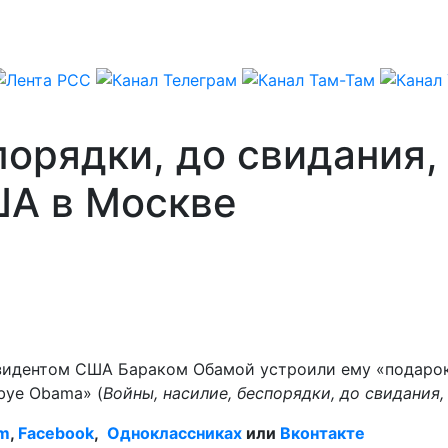
порядки, до свидания,
ША в Москве
зидентом США Бараком Обамой устроили ему «подарок
 bye Obama» (
Войны, насилие, беспорядки, до свидания, 
am
,
Facebook
,
Одноклассниках
или
Вконтакте