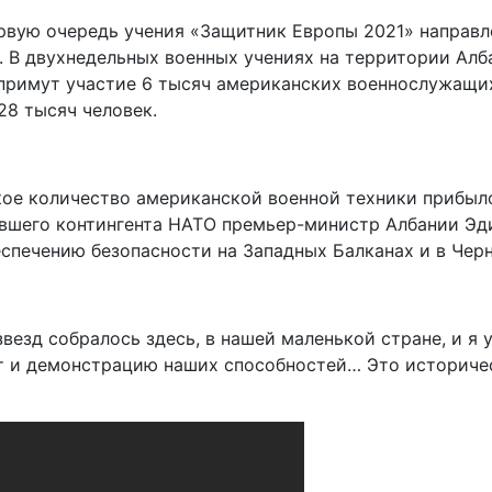
ервую очередь учения «Защитник Европы 2021» направ
В двухнедельных военных учениях на территории Албан
 примут участие 6 тысяч американских военнослужащи
28 тысяч человек.
акое количество американской военной техники прибыл
вшего контингента НАТО премьер-министр Албании Эд
спечению безопасности на Западных Балканах и в Че
звезд собралось здесь, в нашей маленькой стране, и я
т и демонстрацию наших способностей… Это историчес