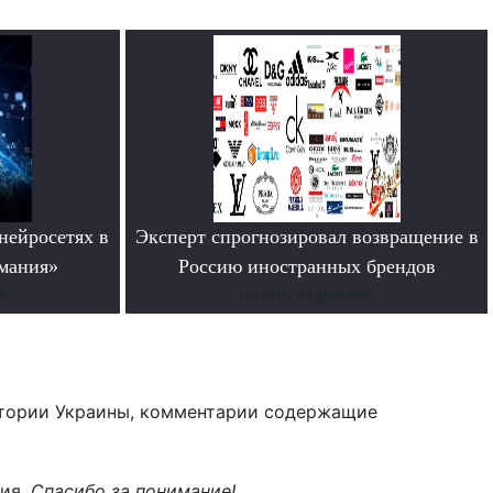
нейросетях в
Эксперт спрогнозировал возвращение в
мания»
Россию иностранных брендов
е
Читать подробнее
тории Украины, комментарии содержащие
ния.
Спасибо за понимание!