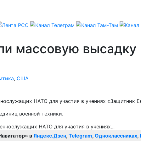
ли массовую высадку 
итика
,
США
ннослужащих НАТО для участия в учениях «Защитник Е
единиц военной техники.
Навигатор» в
Яндекс.Дзен
,
Telegram
,
Одноклассниках
,