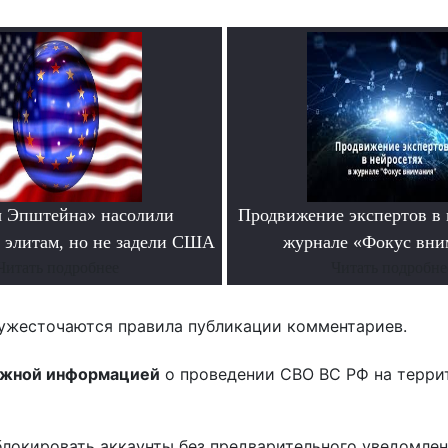
 Эпштейна» насолили
Продвижение экспертов в 
 элитам, но не задели США
журнале «Фокус вни
Читать подробнее
Читать подробне
ужесточаются правила публикации комментариев.
ожной информацией
о проведении СВО ВС РФ на терри
блокировать аккаунты без предварительного уведомле