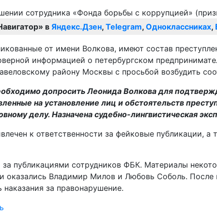
Навигатор» в
Яндекс.Дзен
,
Telegram
,
Одноклассниках
,
кованные от имени Волкова, имеют состав преступлени
товерной информацией о петербургском предпринимате
авеловскому району Москвы с просьбой возбудить соо
еобходимо допросить Леонида Волкова для подтвержде
вленные на установление лиц и обстоятельств престу
вному делу. Назначена судебно-лингвистическая эксп
влечен к ответственности за фейковые публикации, а
 за публикациями сотрудников ФБК. Материалы некото
и оказались Владимир Милов и Любовь Соболь. После 
ь наказания за правонарушение.
ь