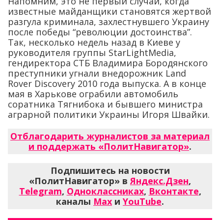
Напомним, это не первый случай, когда
известные майданщики становятся жертвой
разгула криминала, захлестнувшего Украину
после победы “революции достоинства”.
Так, несколько недель назад в Киеве у
руководителя группы StarLightMedia,
гендиректора СТБ Владимира Бородянского
преступники угнали внедорожник Land
Rover Discovery 2010 года выпуска. А в конце
мая в Харькове ограбили автомобиль
соратника Тягнибока и бывшего министра
аграрной политики Украины Игоря Швайки.
Отблагодарить журналистов за материал
и поддержать «ПолитНавигатор»
.
Подпишитесь на новости
«ПолитНавигатор» в
Яндекс.Дзен
,
Telegram
,
Одноклассниках
,
Вконтакте
,
каналы
Max
и
YouTube
.