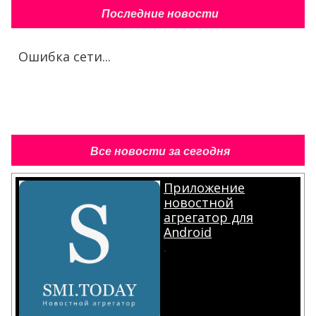
Последние новости
Ошибка сети...
Все новости за сегодня
Приложение
новостной
агрегатор для
Android
.