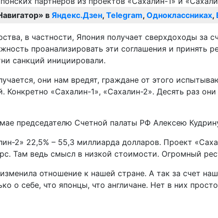
Навигатор» в
Яндекс.Дзен
,
Telegram
,
Одноклассниках
,
ства, в частности, Япония получает сверхдоходы за с
можность проанализировать эти соглашения и принять р
тни санкций инициировали.
лучается, они нам вредят, граждане от этого испытыва
 Конкретно «Сахалин-1», «Сахалин-2». Десять раз они 
 мае председателю Счетной палаты РФ Алексею Кудрину,
ин-2» 22,5% – 55,3 миллиарда долларов. Проект «Сахал
урс. Там ведь смысл в низкой стоимости. Огромный ре
 изменила отношение к нашей стране. А так за счет на
ко о себе, что японцы, что англичане. Нет в них прост