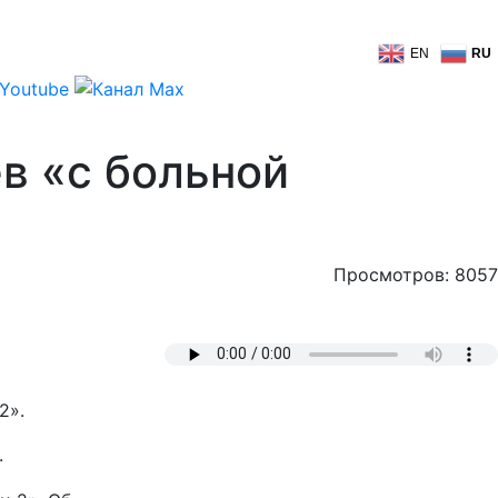
EN
RU
в «с больной
Просмотров: 8057
2».
.