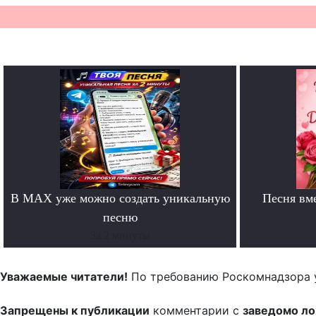
В MAX уже можно создать уникальную
Песня вм
песню
За 2 минуты
Уважаемые читатели!
По требованию Роскомнадзора 
Запрещены к публикации
комментарии с
заведомо л