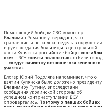
Помогающий бойцам СВО волонтер
Владимир Романов утверждает, что
сражавшиеся несколько недель в окружении
в руинах здания больницы в центральной
части Купянска российские бойцы «
погибли
все
» – ВСУ «
почти полностью
» отбили город
– «
ведут зачистку оставшегося северного
участка
».
Блогер Юрий Подоляка напоминает, что о
взятии Купянска было доложено президенту
Владимиру Путину, впоследствии
сообщения украинской стороны об
успешном контрнаступлении ВСУ
опровергались.
Поэтому о павших бойцах
вряд ли сообщат официальные источники.