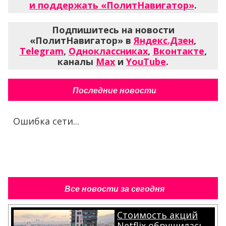
и поддержать «ПолитНавигатор»
.
Подпишитесь на новости
«ПолитНавигатор» в
Яндекс.Дзен
,
Telegram
,
Одноклассниках
,
Вконтакте
,
каналы
Max
и
YouTube
.
Последние новости
Ошибка сети...
Все новости за сегодня
Стоимость акций
Netflix обрушилась