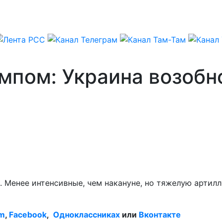
ампом: Украина возоб
. Менее интенсивные, чем накануне, но тяжелую артил
am
,
Facebook
,
Одноклассниках
или
Вконтакте