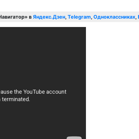
Навигатор» в
Яндекс.Дзен
,
Telegram
,
Одноклассниках
,