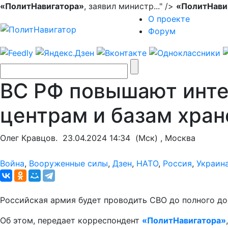
«ПолитНавигатора»
, заявил министр..." />
«ПолитНави
О проекте
Форум
ВС РФ повышают инте
центрам и базам хран
Олег Кравцов.
23.04.2024 14:34
(Мск) , Москва
Война
,
Вооруженные силы
,
Дзен
,
НАТО
,
Россия
,
Украин
Российская армия будет проводить СВО до полного до
Об этом, передает корреспондент
«ПолитНавигатора»