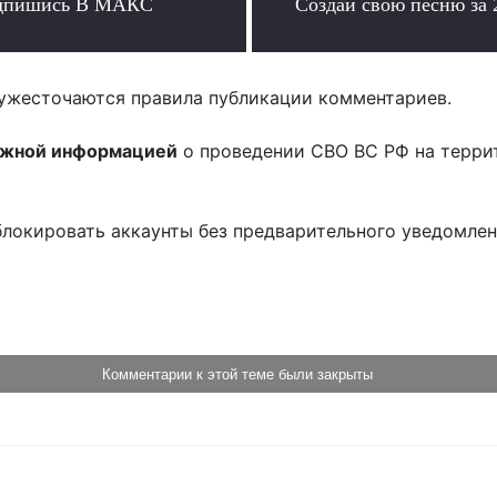
дпишись В МАКС
Создай свою песню за
.
.
ужесточаются правила публикации комментариев.
ожной информацией
о проведении СВО ВС РФ на терри
блокировать аккаунты без предварительного уведомле
!
Комментарии к этой теме были закрыты