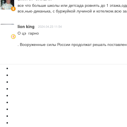
все что больше школы или детсада ровнять до 1 этажа,од
все,нью-диканька, с буржуйкой лучиной и котелком.всю з
lion king
2024.04.23 11:54
О цэ  гарно

. Вооруженные силы России продолжат решать поставлен