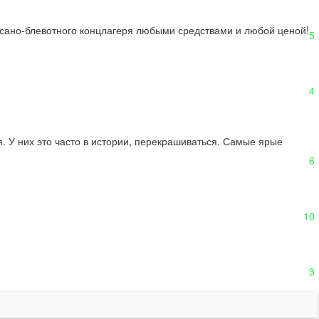
ссано-блевотного концлагеря любыми средствами и любой ценой!
5
4
. У них это часто в истории, перекрашиваться. Самые ярые 
6
10
3