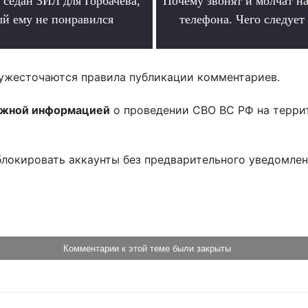
седан ЗИЛ для Горбачёва,
Почему звонят и молчат на
ый ему не понравился
телефона. Чего следует
.
.
ужесточаются правила публикации комментариев.
ожной информацией
о проведении СВО ВС РФ на терри
блокировать аккаунты без предварительного уведомле
!
Комментарии к этой теме были закрыты