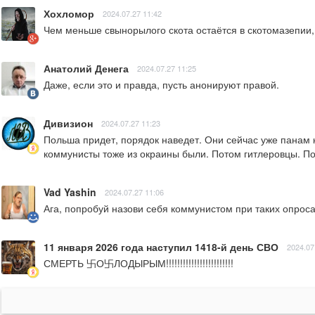
Хохломор
2024.07.27 11:42
Чем меньше свынорылого скота остаётся в скотомазепии
Анатолий Денега
2024.07.27 11:25
Даже, если это и правда, пусть анонируют правой.
Дивизион
2024.07.27 11:23
Польша придет, порядок наведет. Они сейчас уже панам к
коммунисты тоже из окраины были. Потом гитлеровцы. По
Vad Yashin
2024.07.27 11:06
Ага, попробуй назови себя коммунистом при таких опросах
11 января 2026 года наступил 1418-й день СВО
2024.07
СМЕРТЬ 卐О卐ЛОДЫРЫМ!!!!!!!!!!!!!!!!!!!!!!!!