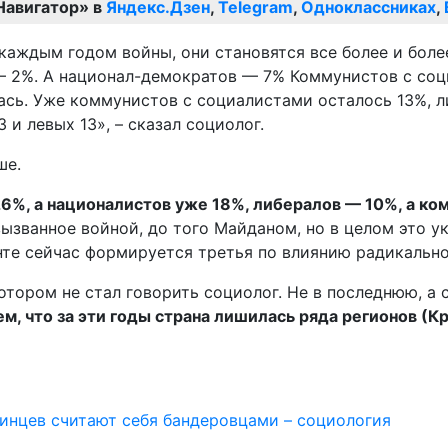
Навигатор» в
Яндекс.Дзен
,
Telegram
,
Одноклассниках
,
каждым годом войны, они становятся все более и боле
 — 2%. А национал-демократов — 7% Коммунистов с соц
ась. Уже коммунистов с социалистами осталось 13%, л
 и левых 13», – сказал социолог.
ше.
26%, а националистов уже 18%, либералов — 10%, а к
вызванное войной, до того Майданом, но в целом это 
те сейчас формируется третья по влиянию радикально 
отором не стал говорить социолог. Не в последнюю, а
м, что за эти годы страна лишилась ряда регионов (К
инцев считают себя бандеровцами – социология