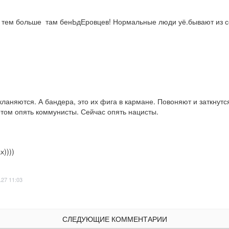
, тем больше  там бенЬдЕровцев! Нормальные люди уё.бывают из 
ланяются. А бандера, это их фига в кармане. Повоняют и заткнутся
том опять коммунисты. Сейчас опять нацисты.
))))
.27 11:03
СЛЕДУЮЩИЕ КОММЕНТАРИИ