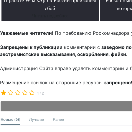
В работе WhatsApp в России произошел
Роскошный 
сбой
котор
Читать подробнее
Уважаемые читатели!
По требованию Роскомнадзора 
Запрещены к публикации
комментарии с
заведомо л
экстремистские высказывания, оскорбления, фейки.
Администрация Сайта вправе удалять комментарии и 
Размещение ссылок на сторонние ресурсы
запрещено
/
1
2
Новые
Лучшие
Ранее
(26)