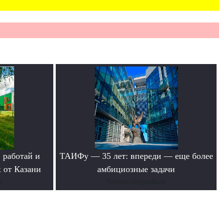
 работай и
ТАИФу — 35 лет: впереди — еще более
 от Казани
амбициозные задачи
е
Читать подробнее