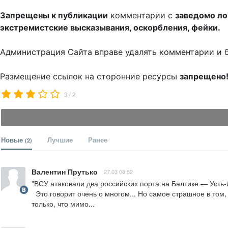
Запрещены к публикации
комментарии с
заведомо л
экстремистские высказывания, оскорбления, фейки.
Администрация Сайта вправе удалять комментарии и 
Размещение ссылок на сторонние ресурсы
запрещено
/
3
2
Новые
Лучшие
Ранее
(2)
Валентин Прутько
27.03 08:52
"ВСУ атаковали два российских порта на Балтике — Усть-
  Это говорит очень о многом... Но самое страшное в том, что население России стало привыкать к таким сообщениям. Власть , на голубом газу, уверяет, что все идет по плану, хорошо, жаль 
только, что мимо...