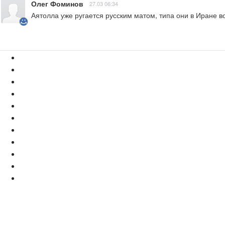
Олег Фоминов
27.03 06:34
Аятолла уже ругается русским матом, типа они в Иране во