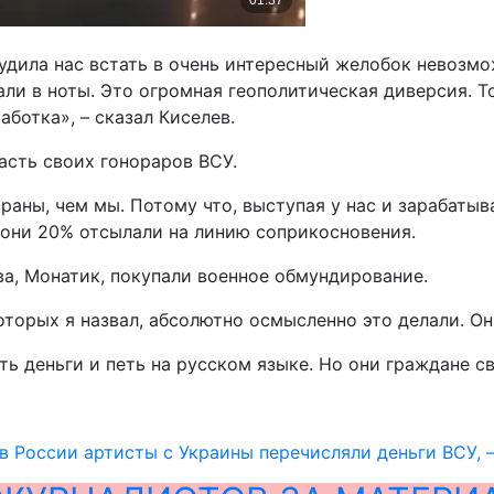
нудила нас встать в очень интересный желобок невозм
али в ноты. Это огромная геополитическая диверсия. Т
ботка», – сказал Киселев.
асть своих гонораров ВСУ.
аны, чем мы. Потому что, выступая у нас и зарабатыва
 они 20% отсылали на линию соприкосновения.
ова, Монатик, покупали военное обмундирование.
которых я назвал, абсолютно осмысленно это делали. О
ть деньги и петь на русском языке. Но они граждане св
в России артисты с Украины перечисляли деньги ВСУ,