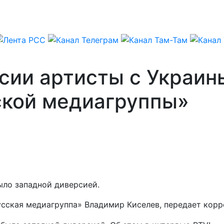
сии артисты с Украин
ской медиагруппы»
ыло западной диверсией.
Русская медиагруппа» Владимир Киселев, передает кор