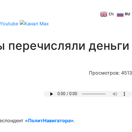
EN
RU
ы перечисляли деньги
Просмотров: 4513
респондент
«ПолитНавигатора»
.