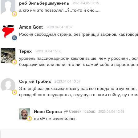
реб Зильбершмункель
2023.04.05 07:15
а кто им это позволял...?..то-то и оно....
Amon Goet
2023.04.04 18:37
Россия свободная страна, без границ и законов, как говор
Терех
2023.04.04 15:00
уровень пассионарности каклов выше, чем у россиян , бол
безразличию или лени, что ли, к самой себе и нерасторо
Сергей Грабик
2023.04.04 13:57
Это ещё раз доказывает как у нас всё продано и куплено
враждебного государства, ведущую с нами войну, ну не м
Иван Сорока
Сергей Грабик
2023.04.04 15:49
ни чЕ не изменилось