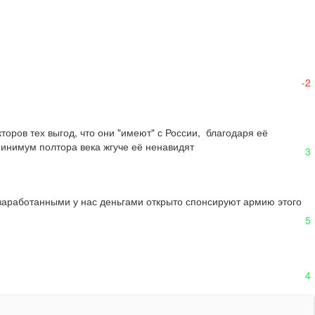
-2
ров тех выгод, что они "имеют" с России,  благодаря её 
 минимум полтора века жгуче её ненавидят
3
 заработанными у нас деньгами открыто спонсируют армию этого 
5
4