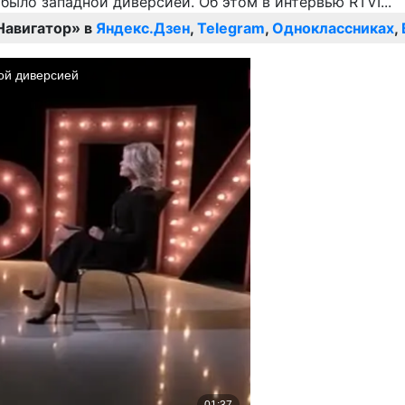
Навигатор» в
Яндекс.Дзен
,
Telegram
,
Одноклассниках
,