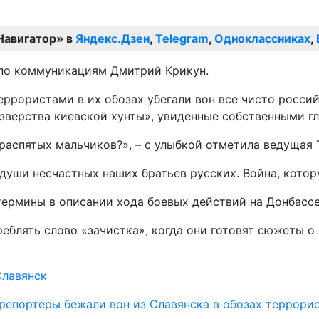
Навигатор» в
Яндекс.Дзен
,
Telegram
,
Одноклассниках
,
т по коммуникациям Дмитрий Крикун.
террористами в их обозах убегали вон все чисто росс
зверства киевской хунты», увиденные собственными гла
 распятых мальчиков?», – с улыбкой отметила ведущая 
 души несчастных наших братьев русских. Война, котор
термины в описании хода боевых действий на Донбассе
реблять слово «зачистка», когда они готовят сюжеты о
Славянск
репортеры бежали вон из Славянска в обозах террорис