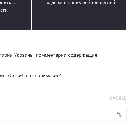
онить к
Поддержи наших бойцов песней
ости
.
е
тории Украины, комментарии содержащие
ния.
Спасибо за понимание!