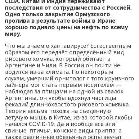
США. Китай и Индия переживают
последствия от сотрудничества с Россией.
Одно только закрытие Ормузского
пролива в результате войны в Иране
хорошо подняло цены на нефть по всему
миру.
Что мы знаем о хантавирусе? Естественным
образом его передаёт определённый вид
рисового хомяка, который обитает в
Аргентине и Чили. В России он почти не
водится из-за климата. По некоторым
слухам, умерший орнитолог с того круизного
лайнера мог стать первым носителем —
наблюдая за птицами на одной из свалок
Аргентины, он якобы вдохнул частицы
фекалий длиннохвостого рисового хомячка.
Теория весьма похожа на съеденную
летучую мышь в Китае, из-за которой якобы
начался COVID-19. Да и вообще все эти
свиные, птичьи, конские виды гриппа, а
также различные обезьяньи оспы звучат