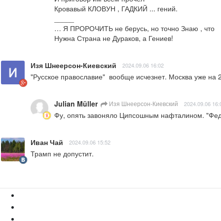
Кровавый КЛОВУН , ГАДКИЙ ... гений.

_____

… Я ПРОРОЧИТЬ не берусь, но точно Знаю , что

Нужна Страна не Дураков, а Гениев!
Изя Шнеерсон-Киевский
2024.09.06 16:02
"Русское православие"  вообще исчезнет. Москва уже на 2
Julian Müller
Изя Шнеерсон-Киевский
2024.09.06 16:
Фу, опять завоняло Ципсошным нафталином. "Федя"
Иван Чай
2024.09.06 15:52
Трамп не допустит.