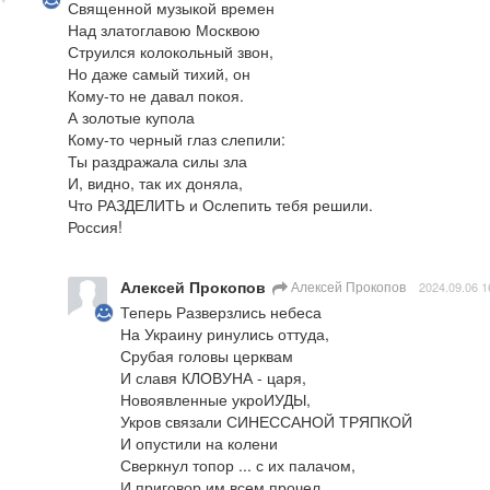
Священной музыкой времен

Над златоглавою Москвою

Струился колокольный звон,

Но даже самый тихий, он

Кому-то не давал покоя.

А золотые купола

Кому-то черный глаз слепили:

Ты раздражала силы зла

И, видно, так их доняла,

Что РАЗДЕЛИТЬ и Ослепить тебя решили.

Россия!
Алексей Прокопов
Алексей Прокопов
2024.09.06 1
Теперь Разверзлись небеса

На Украину ринулись оттуда,

Срубая головы церквам

И славя КЛОВУНА - царя,

Новоявленные укроИУДЫ,

Укров связали СИНЕССАНОЙ ТРЯПКОЙ

И опустили на колени

Сверкнул топор ... с их палачом,

И приговор им всем прочел
