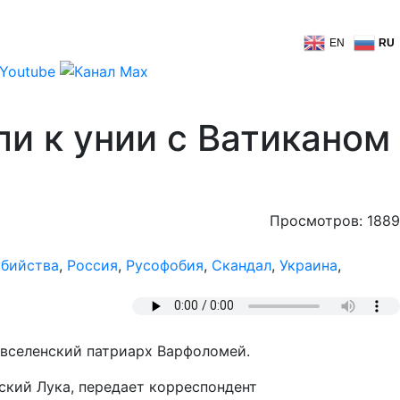
EN
RU
и к унии с Ватиканом
Просмотров: 1889
убийства
,
Россия
,
Русофобия
,
Скандал
,
Украина
,
 вселенский патриарх Варфоломей.
ский Лука, передает корреспондент