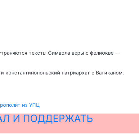
остраняются тексты Символа веры с фелиокве —
 и константинопольский патриархат с Ватиканом.
трополит из УПЦ
АЛ И ПОДДЕРЖАТЬ