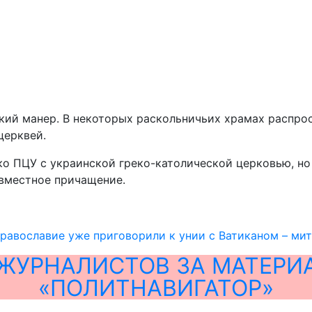
ский манер. В некоторых раскольничьих храмах распр
церквей.
ко ПЦУ с украинской греко-католической церковью, но
овместное причащение.
православие уже приговорили к унии с Ватиканом – ми
ЖУРНАЛИСТОВ ЗА МАТЕРИ
«ПОЛИТНАВИГАТОР»