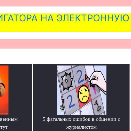
ГАТОРА НА ЭЛЕКТРОННУЮ
твенным
5 фатальных ошибок в общении с
тут
журналистом