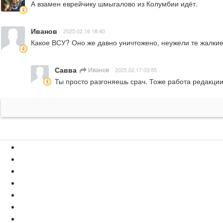
А взамен еврейчику шмыгалово из Колумбии идёт.
Иванов
2025.02.16 18:40
Какое ВСУ? Оно же давно уничтожено, неужели те жалкие
Савва
Иванов
2025.02.17 03:55
Ты просто разгоняешь срач. Тоже работа редакции