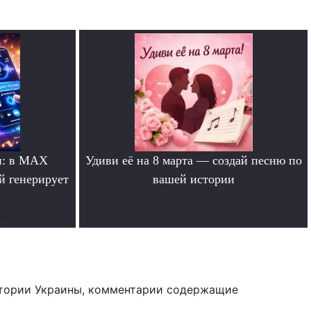
и: в MAX
Удиви её на 8 марта — создай песню по
й генерирует
вашей истории
.
ты
тории Украины, комментарии содержащие