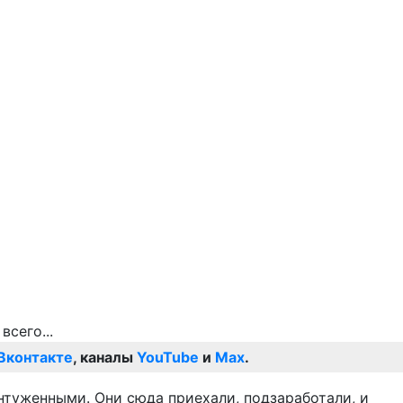
Вконтакте
, каналы
YouTube
и
Max
.
онтуженными. Они сюда приехали, подзаработали, и