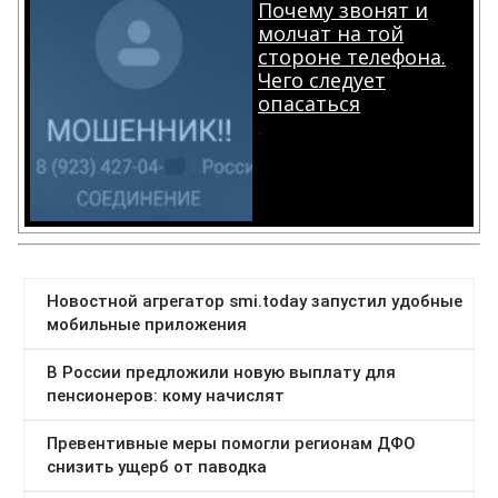
Почему звонят и
молчат на той
стороне телефона.
Чего следует
опасаться
.