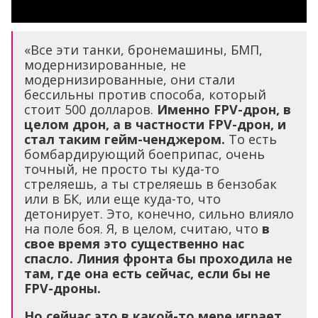
«Все эти танки, бронемашины, БМП,
модернизированные, не
модернизированные, они стали
бессильны против способа, который
стоит 500 долларов.
Именно FPV-дрон, в
целом дрон, а в частности FPV-дрон, и
стал таким гейм-ченджером.
То есть
бомбардирующий боеприпас, очень
точный, не просто ты куда-то
стреляешь, а ты стреляешь в бензобак
или в БК, или еще куда-то, что
детонирует. Это, конечно, сильно влияло
на поле боя. Я, в целом, считаю, что
в
свое время это существенно нас
спасло. Линия фронта бы проходила не
там, где она есть сейчас, если бы не
FPV-дроны.
Но сейчас это в какой-то мере играет