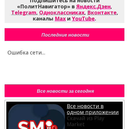
Подпишитесь на новости
«ПолитНавигатор» в
Яндекс.Дзен
,
Telegram
,
Одноклассниках
,
Вконтакте
,
каналы
Max
и
YouTube
.
Последние новости
Ошибка сети...
Все новости за сегодня
Все новости в
одном приложении
Скачай из Play
Market