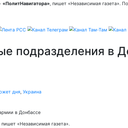
/>
«ПолитНавигатора»
, пишет «Независимая газета». П
ые подразделения в Д
южет дня
,
Украина
армии в Донбассе
, пишет «Независимая газета».