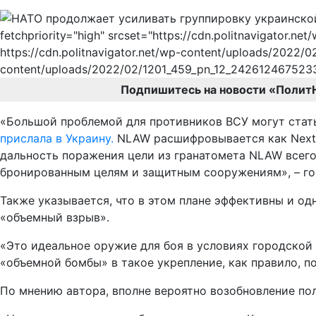
fetchpriority="high" srcset="https://cdn.politnavigator
https://cdn.politnavigator.net/wp-content/uploads/2022
content/uploads/2022/02/1201_459_pn_12_2426124675233
Подпишитесь на новости «Полит
«Большой проблемой для противников ВСУ могут стат
прислала в Украину.
NLAW расшифровывается как Next Ge
дальность поражения цели из гранатомета NLAW всего 
бронированным целям и защитным сооружениям», – гов
Также указывается, что в этом плане эффективны и од
«объемный взрыв».
«Это идеальное оружие для боя в условиях городской
«объемной бомбы» в такое укрепление, как правило, п
По мнению автора, вполне вероятно возобновление по