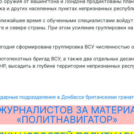
го оружия от Вашингтона и Лондона продиктованы план
ска и других населенных пунктах непризнанных республ
ближайшее время с обученными специалистами войдут 
ге и севере страны. При этом усиление группировки на
сегодня сформирована группировка ВСУ численностью 
мотопехотных бригад ВСУ, а также два отдельных деса
Р, высадить в глубине территории непризнанных респ
ударные подразделения в Донбассе британскими грана
ЖУРНАЛИСТОВ ЗА МАТЕРИ
«ПОЛИТНАВИГАТОР»