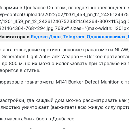
.net/wp-content/uploads/2022/02/1201_459_pn_12_24261246
/02/1201_459_pn_12_242612467523321464364-300x115.jpg 30
21464364-768x294.jpg 768w" sizes="(max-width: 1201px)
Навигатор» в
Яндекс.Дзен
,
Telegram
,
Одноклассниках
,
ь англо-шведские противотанковые гранатометы NLAW,
neration Light Anti-Tank Weapon – «Легкое противотан
до 800 м, но их можно использовать при стрельбе из 
орится в статье.
норазовые гранатометы M141 Bunker Defeat Munition с
 застройки, где каждый дом можно рассматривать как
олностью уничтожает (выжигает) всю живую силу против
лномасштабных боев в Донбассе.