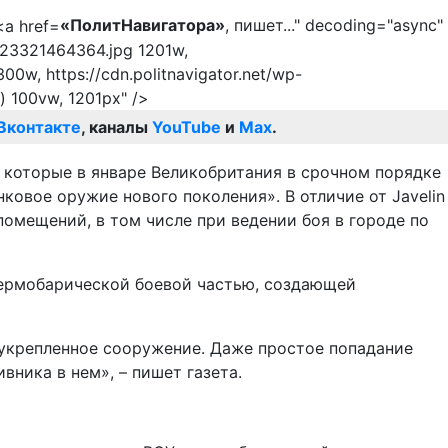
«ПолитНавигатора»
, пишет..." decoding="async"
7523321464364.jpg 1201w,
0w, https://cdn.politnavigator.net/wp-
 100vw, 1201px" />
Вконтакте
, каналы
YouTube
и
Max
.
 которые в январе Великобритания в срочном порядке
ковое оружие нового поколения». В отличие от Javelin
помещений, в том числе при ведении боя в городе по
 термобарической боевой частью, создающей
 укрепленное сооружение. Даже простое попадание
ника в нем», – пишет газета.