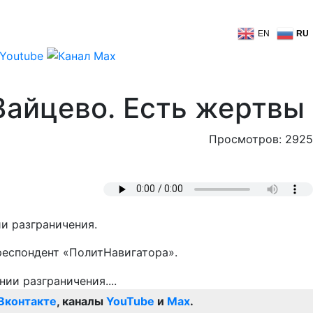
EN
RU
 Зайцево. Есть жертвы
Просмотров: 2925
и разграничения.
респондент «ПолитНавигатора».
Вконтакте
, каналы
YouTube
и
Max
.