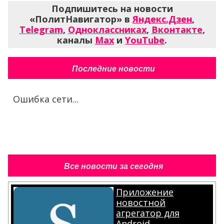
Подпишитесь на новости
«ПолитНавигатор» в
Яндекс.Дзен
,
Telegram
,
Одноклассниках
,
Вконтакте
,
каналы
Max
и
YouTube
.
Последние новости
Ошибка сети...
Все новости за сегодня
Приложение
новостной
агрегатор для
Android