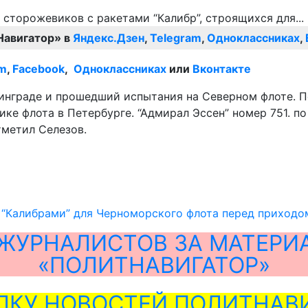
Навигатор» в
Яндекс.Дзен
,
Telegram
,
Одноклассниках
,
am
,
Facebook
,
Одноклассниках
или
Вконтакте
нграде и прошедший испытания на Северном флоте. Пе
ике флота в Петербурге. “Адмирал Эссен” номер 751. 
тметил Селезов.
 “Калибрами” для Черноморского флота перед приходо
ЖУРНАЛИСТОВ ЗА МАТЕРИ
«ПОЛИТНАВИГАТОР»
ЛКУ НОВОСТЕЙ ПОЛИТНАВИ