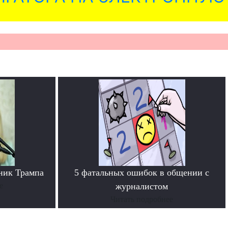
ник Трампа
5 фатальных ошибок в общении с
е
журналистом
Читать подробнее