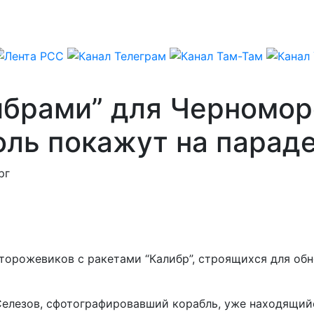
ибрами” для Черномор
ль покажут на параде
рг
сторожевиков с ракетами “Калибр”, строящихся для об
Селезов, сфотографировавший корабль, уже находящий