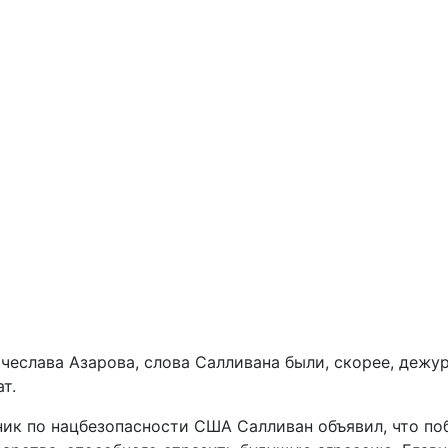
еслава Азарова, слова Салливана были, скорее, дежур
т.
ик по нацбезопасности США Салливан объявил, что поб