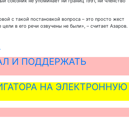
ый союзник не упоминает ни границ 1991, ни членство
овой с такой постановкой вопроса – это просто жест
цели в его речи озвучены не были», – считает Азаров.
»
АЛ И ПОДДЕРЖАТЬ
ГАТОРА НА ЭЛЕКТРОННУЮ