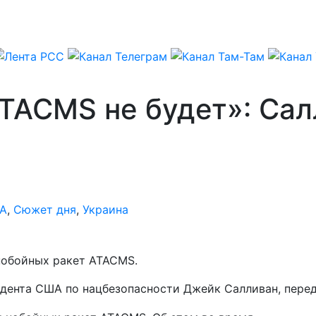
ATACMS не будет»: Сал
А
,
Сюжет дня
,
Украина
нобойных ракет ATACMS.
зидента США по нацбезопасности Джейк Салливан, пер