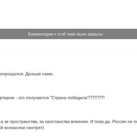
!
Комментарии к этой теме были закрыты
 попрощался. Дальше сами.
ртиром - это получается "Страна победила"!??!!?!?!
 а за пространства, за простанства влияния. И пока да, Россия не п
ей колоколни смотрят)