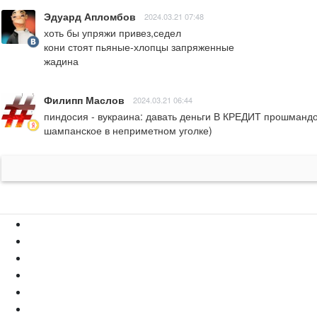
Эдуард Апломбов
2024.03.21 07:48
хоть бы упряжи привез,седел 

кони стоят пьяные-хлопцы запряженные

жадина
Филипп Маслов
2024.03.21 06:44
пиндосия - вукраина: давать деньги В КРЕДИТ прошмандовк
шампанское в неприметном уголке)