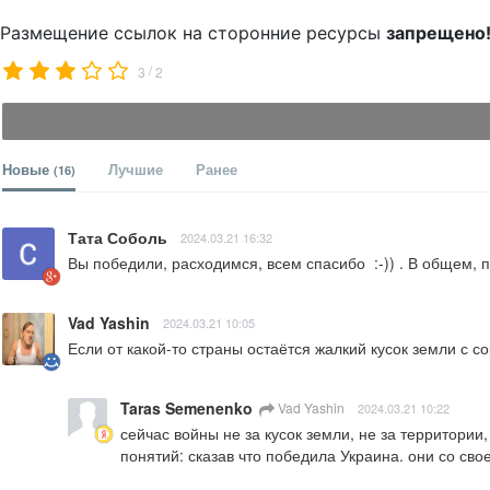
Размещение ссылок на сторонние ресурсы
запрещено
/
3
2
Новые
Лучшие
Ранее
(16)
Тата Соболь
2024.03.21 16:32
Вы победили, расходимся, всем спасибо  :-)) . В общем,
Vad Yashin
2024.03.21 10:05
Если от какой-то страны остаётся жалкий кусок земли с со
Taras Semenenko
Vad Yashin
2024.03.21 10:22
сейчас войны не за кусок земли, не за территории,
понятий: сказав что победила Украина. они со сво