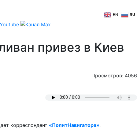
EN
RU
ливан привез в Киев
Просмотров: 4056
едает корреспондент
«ПолитНавигатора»
.