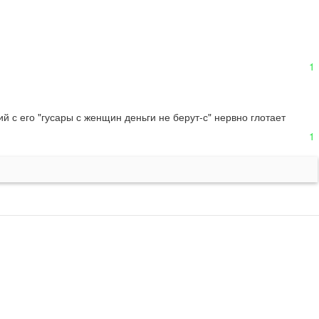
1
 с его "гусары с женщин деньги не берут-с" нервно глотает 
1