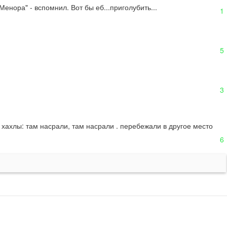
енора" - вспомнил. Вот бы еб...приголубить...
1
5
3
 хахлы: там насрали, там насрали . перебежали в другое место 
6