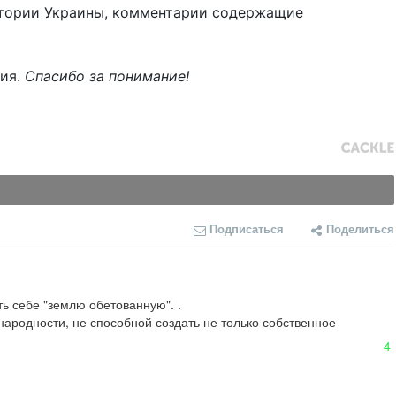
тории Украины, комментарии содержащие
ния.
Спасибо за понимание!
Подписаться
Поделиться
ть себе "землю обетованную". .

ародности, не способной создать не только собственное 
4