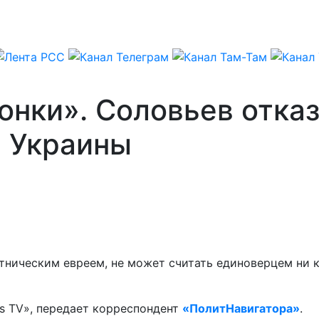
онки». Соловьев отказ
 Украины
этническим евреем, не может считать единоверцем ни
ns TV», передает корреспондент
«ПолитНавигатора»
.