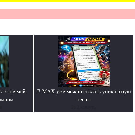
я к прямой
В MAX уже можно создать уникальную
ампом
песню
е
За 2 минуты