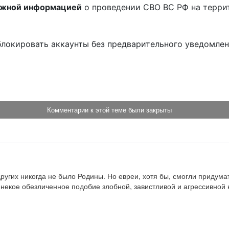
ожной информацией
о проведении СВО ВС РФ на терри
блокировать аккаунты без предварительного уведомле
!
Комментарии к этой теме были закрыты
у других никогда не было Родины. Но евреи, хотя бы, смогли придума
 некое обезличенное подобие злобной, завистливой и агрессивной н