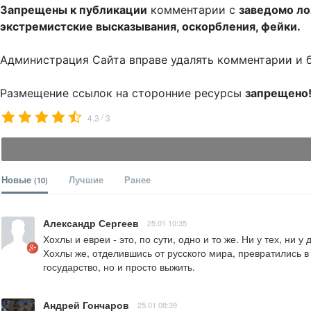
Запрещены к публикации
комментарии с
заведомо л
экстремистские высказывания, оскорбления, фейки.
Администрация Сайта вправе удалять комментарии и 
Размещение ссылок на сторонние ресурсы
запрещено
/
4.3
3
Новые
Лучшие
Ранее
(10)
Александр Сергеев
25.01 10:35
Хохлы и евреи - это, по сути, одно и то же. Ни у тех, ни 
Хохлы же, отделившись от русского мира, превратились в
государство, но и просто выжить.
Андрей Гончаров
25.01 08:39