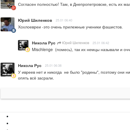
Согласен полностью! Там, в Днепропетровске, есть их ма
Юрий Шиленков
25.01 06:40
Хохлоевреи -это очень прилежные ученики фашистов.
Никола Рус
Юрий Шиленков
25.01 06:42
Mischlenge  (помесь), так их немцы называли и оч
Никола Рус
25.01 06:38
У ивреев нет и никогда  не было "родины", поэтому они ни
опять всё засрали.