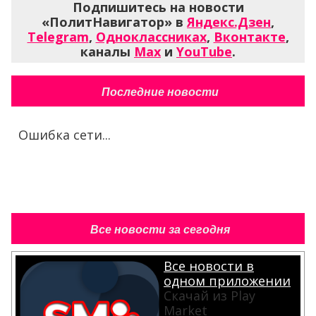
Подпишитесь на новости
«ПолитНавигатор» в
Яндекс.Дзен
,
Telegram
,
Одноклассниках
,
Вконтакте
,
каналы
Max
и
YouTube
.
Последние новости
Ошибка сети...
Все новости за сегодня
Все новости в
одном приложении
Скачай из Play
Market