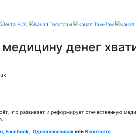
медицину денег хвати
ецк
рёт, что развивает и реформирует отечественную меди
а.
am
,
Facebook
,
Одноклассниках
или
Вконтакте