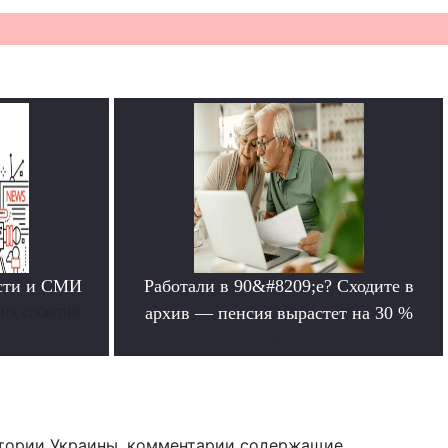
ости и СМИ
Работали в 90&#8209;е? Сходите в
них событий
архив — пенсия вырастет на 30 %
.
тории Украины, комментарии содержащие