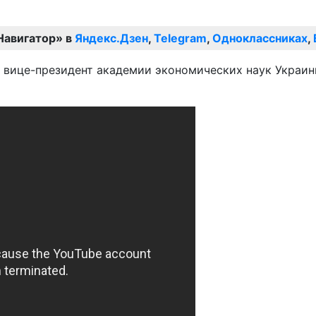
Навигатор» в
Яндекс.Дзен
,
Telegram
,
Одноклассниках
,
л вице-президент академии экономических наук Украи