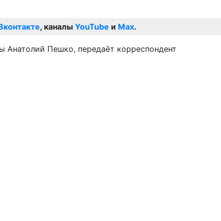
Вконтакте
, каналы
YouTube
и
Max
.
ны Анатолий Пешко, передаёт корреспондент