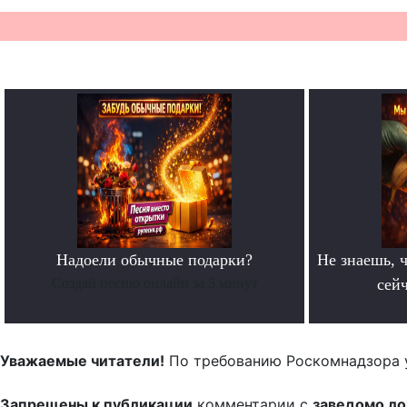
Надоели обычные подарки?
Не знаешь, ч
Создай песню онлайн за 5 минут
сейч
Уважаемые читатели!
По требованию Роскомнадзора 
Запрещены к публикации
комментарии с
заведомо л