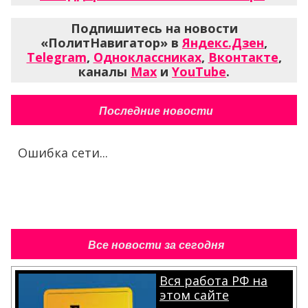
Подпишитесь на новости
«ПолитНавигатор» в
Яндекс.Дзен
,
Telegram
,
Одноклассниках
,
Вконтакте
,
каналы
Max
и
YouTube
.
Последние новости
Ошибка сети...
Все новости за сегодня
Вся работа РФ на
этом сайте