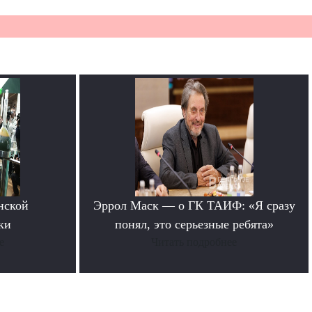
нской
Эррол Маск — о ГК ТАИФ: «Я сразу
ки
понял, это серьезные ребята»
е
Читать подробнее