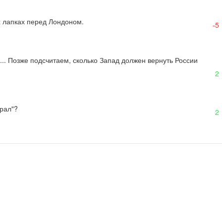
х лапках перед Лондоном.
-5
... Позже подсчитаем, сколько Запад должен вернуть России 
2
крал"?
2