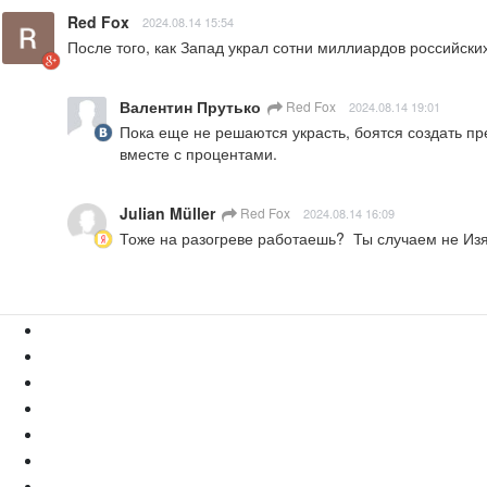
Red Fox
2024.08.14 15:54
После того, как Запад украл сотни миллиардов российски
Валентин Прутько
Red Fox
2024.08.14 19:01
Пока еще не решаются украсть, боятся создать пре
вместе с процентами.
Julian Müller
Red Fox
2024.08.14 16:09
Тоже на разогреве работаешь?  Ты случаем не Изя,