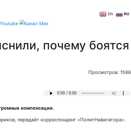
EN
RU
яснили, почему боятся
Просмотров: 1586
 огромные компенсации.
ариков, передаёт корреспондент «ПолитНавигатора».