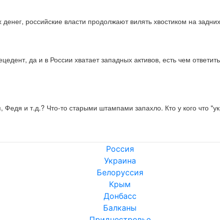
х денег, российские власти продолжают вилять хвостиком на задни
цедент, да и в России хватает западных активов, есть чем ответить
 Федя и т.д.? Что-то старыми штампами запахло. Кто у кого что "у
Россия
Украина
Белоруссия
Крым
Донбасс
Балканы
Приднестровье