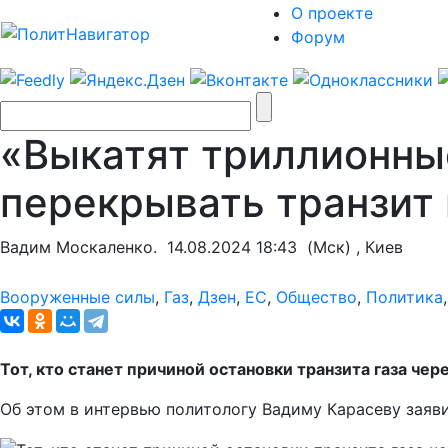
О проекте
Форум
«Выкатят триллионные
перекрывать транзит 
Вадим Москаленко.
14.08.2024 18:43
(Мск) , Киев
Вооруженные силы
,
Газ
,
Дзен
,
ЕС
,
Общество
,
Политика
Тот, кто станет причиной остановки транзита газа че
Об этом в интервью политологу Вадиму Карасеву заяви