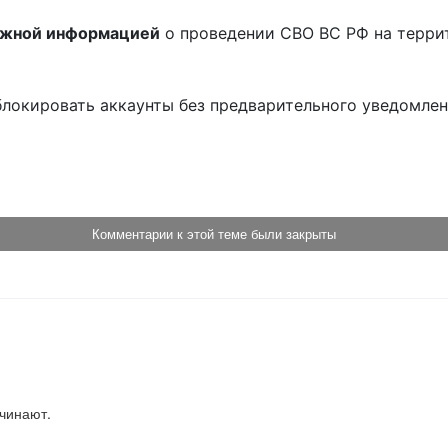
ожной информацией
о проведении СВО ВС РФ на терри
блокировать аккаунты без предварительного уведомле
!
Комментарии к этой теме были закрыты
ачинают.