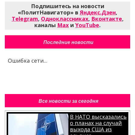
Подпишитесь на новости
«ПолитНавигатор» в
Яндекс.Дзен
,
Telegram
,
Одноклассниках
,
Вконтакте
,
каналы
Max
и
YouTube
.
Последние новости
Ошибка сети...
Все новости за сегодня
В НАТО высказались
о планах на случай
выхода США из