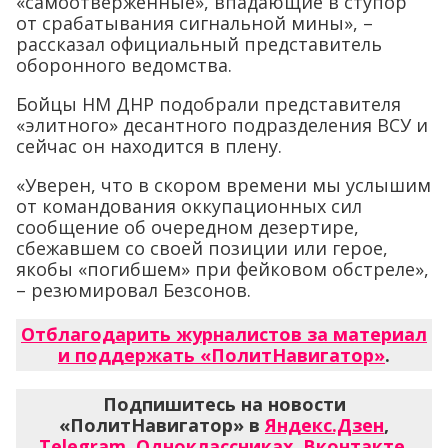
«самоотверженные», впадающие в ступор
от срабатывания сигнальной мины», –
рассказал официальный представитель
оборонного ведомства.
Бойцы НМ ДНР подобрали представителя
«элитного» десантного подразделения ВСУ и
сейчас он находится в плену.
«Уверен, что в скором времени мы услышим
от командования оккупационных сил
сообщение об очередном дезертире,
сбежавшем со своей позиции или герое,
якобы «погибшем» при фейковом обстреле»,
– резюмировал Безсонов.
Отблагодарить журналистов за материал
и поддержать «ПолитНавигатор»
.
Подпишитесь на новости
«ПолитНавигатор» в
Яндекс.Дзен
,
Telegram
,
Одноклассниках
,
Вконтакте
,