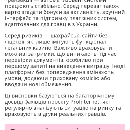
працюють стабільно. Серед переваг також
варто згадати бонуси за активність, зручний
інтерфейс та підтримку платіжних систем,
адаптованих для гравців з України.
Серед ризиків — шахрайські сайти без
ліцензії, які лише імітують функціонал
легальних казино. Важливо враховувати
можливі затримки, що виникають під час
перевірки документів, особливо при
першому запиті на виведення виграшу. Іноді
платформи без попередження змінюють
умови, додаючи приховану комісію або
вводячи нові обмеження.
Ці висновки базуються на багаторічному
досвіді фахівців проєкту ProInternet, які
регулярно аналізують ситуацію на ринку та
враховують відгуки реальних гравців.