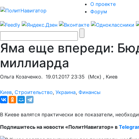
О проекте
Форум
Яма еще впереди: Бюд
миллиарда
Ольга Козаченко.
19.01.2017 23:35
(Мск) , Киев
Киев
,
Строительство
,
Украина
,
Финансы
В Киеве валятся практически все показатели, необход
Подпишитесь на новости «ПолитНавигатор» в
Telegr