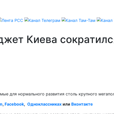
жет Киева сократился
имые для нормального развития столь крупного мегапо
am
,
Facebook
,
Одноклассниках
или
Вконтакте