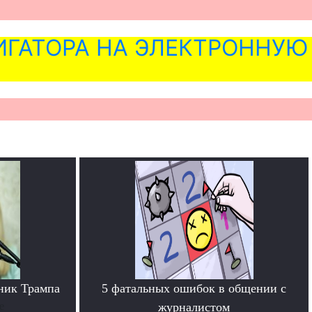
ГАТОРА НА ЭЛЕКТРОННУЮ
ник Трампа
5 фатальных ошибок в общении с
е
журналистом