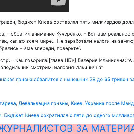
 гривен, бюджет Киева составлял пять миллиардов долл
ов, – обратил внимание Кучеренко. – Вот вам реальное 
так, как во всем мире… Не заработали налоги на землю
рались – яма впереди, поверьте”.
истр. – Как говорила [глава НБУ] Валерия Ильинична: “А
холодильник смотрим, Валерия Ильинична”.
нская гривна обвалится с нынешних 28 до 65 гривен за
тарева
,
Девальвация гривны
,
Киев
,
Украина после Майд
: Бюджет Киева сократился с пяти до одного миллиар
ЖУРНАЛИСТОВ ЗА МАТЕРИ