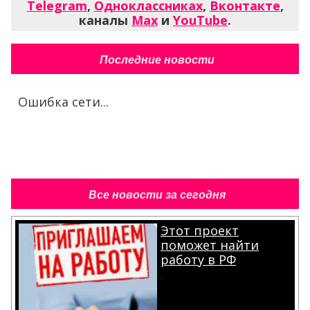
Telegram
,
Одноклассниках
,
Вконтакте
,
каналы
Max
и
YouTube
.
Последние новости
Ошибка сети...
Все новости за сегодня
Этот проект
поможет найти
работу в РФ
.