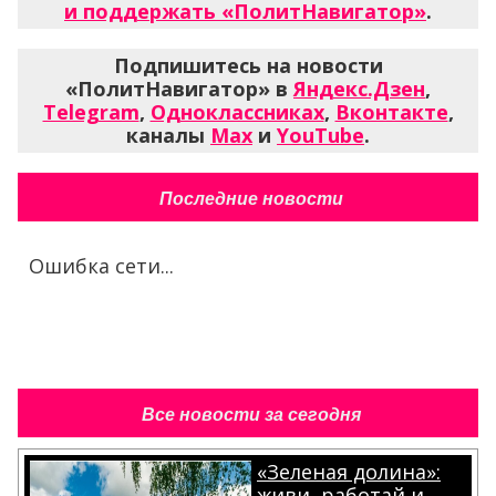
и поддержать «ПолитНавигатор»
.
Подпишитесь на новости
«ПолитНавигатор» в
Яндекс.Дзен
,
Telegram
,
Одноклассниках
,
Вконтакте
,
каналы
Max
и
YouTube
.
Последние новости
Ошибка сети...
Все новости за сегодня
«Зеленая долина»:
живи, работай и