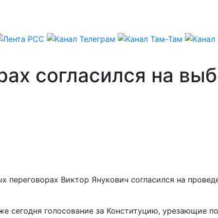
рах согласился на вы
ных переговорах Виктор Янукович согласился на провед
же сегодня голосование за Конституцию, урезающие п