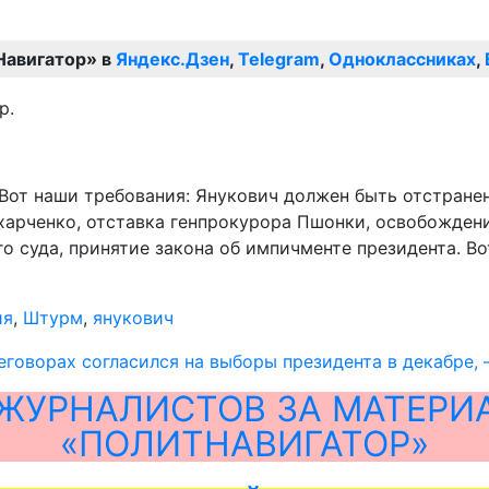
Навигатор» в
Яндекс.Дзен
,
Telegram
,
Одноклассниках
,
р.
 Вот наши требования: Янукович должен быть отстранен
Захарченко, отставка генпрокурора Пшонки, освобожде
 суда, принятие закона об импичменте президента. Во
ия
,
Штурм
,
янукович
еговорах согласился на выборы президента в декабре, 
ЖУРНАЛИСТОВ ЗА МАТЕРИ
«ПОЛИТНАВИГАТОР»