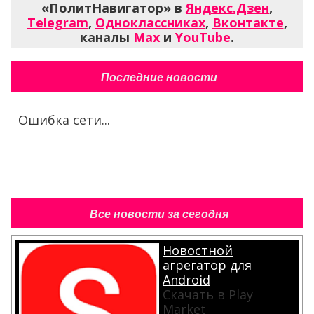
«ПолитНавигатор» в
Яндекс.Дзен
,
Telegram
,
Одноклассниках
,
Вконтакте
,
каналы
Max
и
YouTube
.
Последние новости
Ошибка сети...
Все новости за сегодня
Новостной
агрегатор для
Android
Скачать в Play
Market