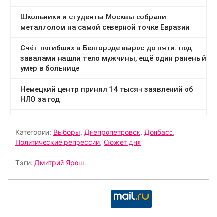
Категории:
Выборы
,
Днепропетровск
,
Донбасс
,
Политические репрессии
,
Сюжет дня
Тэги:
Дмитрий Ярош