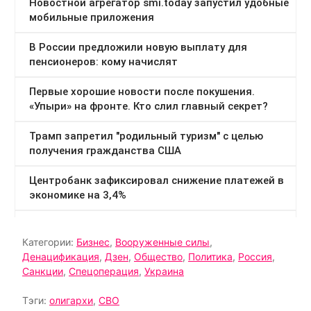
Категории:
Бизнес
,
Вооруженные силы
,
Денацификация
,
Дзен
,
Общество
,
Политика
,
Россия
,
Санкции
,
Спецоперация
,
Украина
Тэги:
олигархи
,
СВО